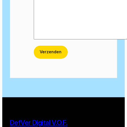
DefVer Digital V.O.F.